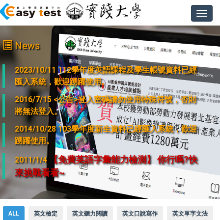
Toggl
navig
News
2023/10/11 112學年度英語課程及學生帳號資料已經
匯入系統，歡迎踴躍使用。
2016/7/15 <公告>登入密碼請勿使用特殊符號，否則
將無法登入。
2014/10/28 103學年度新生資料已經匯入系統，歡迎
踴躍使用。
【免費英語字彙能力檢測】 你行嗎?快
2011/1/4
來挑戰看看~
ALL
英文檢定
英文聽力閱讀
英文口說寫作
英文單字文法