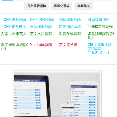
日文學習測驗
客製化系統
專業英文
TOEIC模擬測驗
GEPT模擬測驗
托福模擬測驗
雅思模擬測驗
TOEIC普及模考
日語模擬測驗
口說測驗系統
TOEIC口說寫作
探索世界學英文
英文文法課程
影音互動課程
多益訓練課程(試
用)
單字學習系統(試
YouTube頻道
英文電子書
GEPT模擬測驗
用)
(新版試用
116.01.31止)