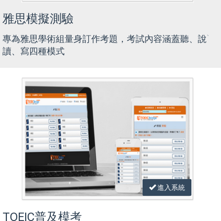
雅思模擬測驗
專為雅思學術組量身訂作考題，考試內容涵蓋聽、說`
讀、寫四種模式
進入系統
TOEIC普及模考