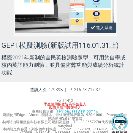
進入系統
GEPT模擬測驗(新版試用116.01.31止)
模擬2021年新制的全民英檢測驗題型，可用於自學或
校內英語能力測驗，並具備防弊功能與成績分析統計
功能
造訪人次: 479398 ｜ IP: 216.73.217.37
ver.24H12
學生請用帳密皆為學號登入
教職員請用職號登入
廠商服務信箱：
service@easytest.com.tw
建議使用Edge、Chrome瀏覽器，最佳瀏覽解析度為1920*1080；iPhone、iPad
建議使用Safari瀏覽器
本網站由驊鉅數位科技有限公司規劃及服務，TEL:03-3657278(代表號) Line ID：
easytest
本網站之內容受下列多個專利保護：I666621、I622029、I514812、I401631、
I470589、M381141、M389904、M399365、M439952。