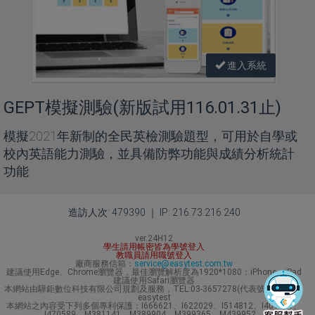
進入系統
GEPT模擬測驗(新版試用116.01.31止)
模擬2021年新制的全民英檢測驗題型，可用於自學或
校內英語能力測驗，並具備防弊功能與成績分析統計
功能
造訪人次: 479390 ｜ IP: 216.73.216.240
ver.24H12
學生請用帳密皆為學號登入
教職員請用職號登入
廠商服務信箱：
service@easytest.com.tw
建議使用Edge、Chrome瀏覽器，最佳瀏覽解析度為1920*1080；iPhone、iPad
建議使用Safari瀏覽器
本網站由驊鉅數位科技有限公司規劃及服務，TEL:03-3657278(代表號) Line ID：
easytest
本網站之內容受下列多個專利保護：I666621、I622029、I514812、I401631、
I470589、M381141、M389904、M399365、M439952。