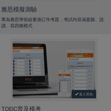
雅思模擬測驗
專為雅思學術組量身訂作考題，考試內容涵蓋聽、說`
讀、寫四種模式
進入系統
TOEIC普及模考