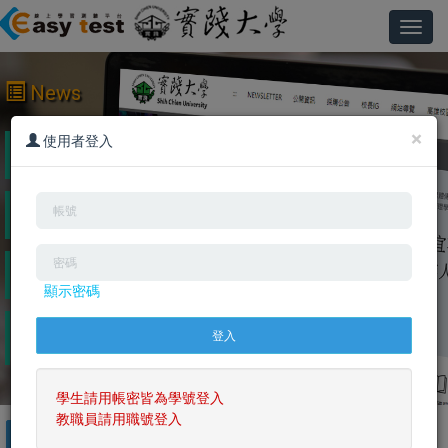
Toggl
navig
News
×
2023/10/11 112學年度英語課程及學生帳號資料已經
使用者登入
匯入系統，歡迎踴躍使用。
2016/7/15 <公告>登入密碼請勿使用特殊符號，否則
將無法登入。
2014/10/28 103學年度新生資料已經匯入系統，歡迎
踴躍使用。
顯示密碼
【免費英語字彙能力檢測】 你行嗎?快
2011/1/4
來挑戰看看~
學生請用帳密皆為學號登入
教職員請用職號登入
ALL
英文檢定
英文聽力閱讀
英文口說寫作
英文單字文法