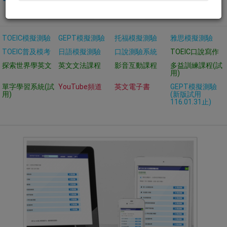
日文學習測驗
客製化系統
專業英文
TOEIC模擬測驗
GEPT模擬測驗
托福模擬測驗
雅思模擬測驗
TOEIC普及模考
日語模擬測驗
口說測驗系統
TOEIC口說寫作
探索世界學英文
英文文法課程
影音互動課程
多益訓練課程(試
用)
單字學習系統(試
YouTube頻道
英文電子書
GEPT模擬測驗
用)
(新版試用
116.01.31止)