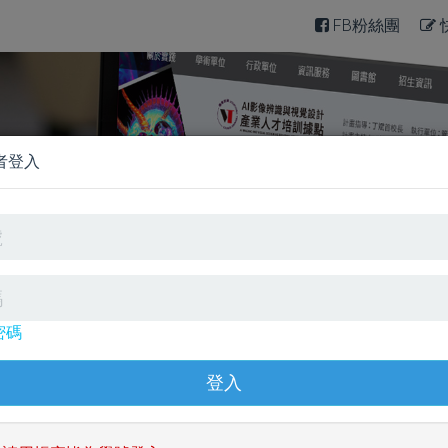
FB粉絲團
生帳號資料已經匯入系統，歡迎踴躍使用。
者登入
殊符號，否則將無法登入。
入系統，歡迎踴躍使用。
行嗎?快來挑戰看看~
密碼
力閱讀
英文口說寫作
英文單字文法
日文學習測
測驗
托福模擬測驗
雅思模擬測驗
統
TOEIC口說寫作
探索世界學英