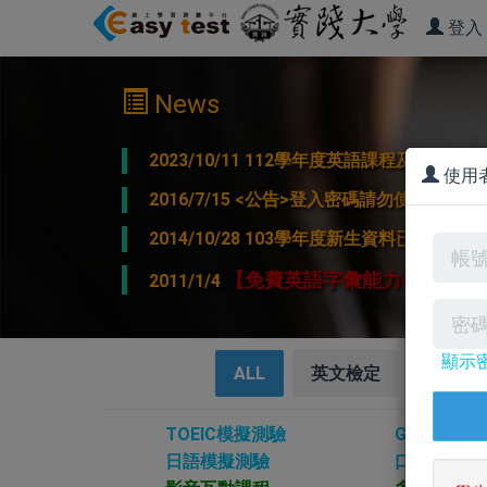
登入
News
2023/10/11 112學年度英語課程及學
使用
2016/7/15 <公告>登入密碼請勿使用特
2014/10/28 103學年度新生資料已經匯
【免費英語字彙能力檢測】 你
2011/1/4
顯示
ALL
英文檢定
英文聽
TOEIC模擬測驗
GEPT模擬
日語模擬測驗
口說測驗系