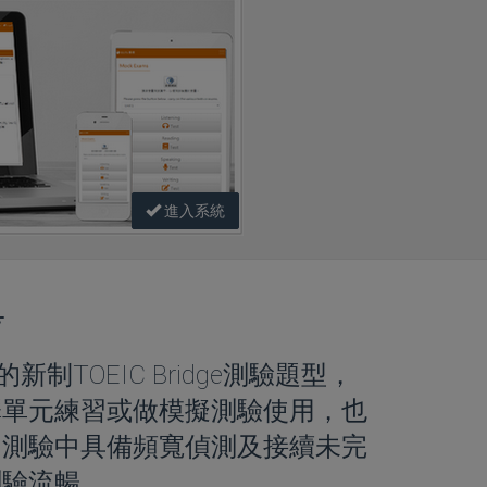
進入系統
考
新制TOEIC Bridge測驗題型，
擇單元練習或做模擬測驗使用，也
。測驗中具備頻寬偵測及接續未完
測驗流暢。