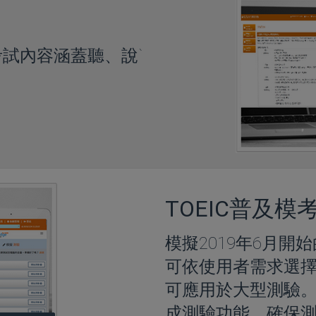
試內容涵蓋聽、說`
TOEIC普及模
模擬2019年6月開始的
可依使用者需求選
可應用於大型測驗
成測驗功能，確保