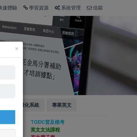
快速體驗
學習資源
系統管理
信箱
×
驗
客製化系統
專業英文
TOEIC普及模考
文
英文文法課程