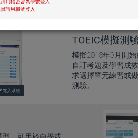
(試用)
單字學習系統(試用)
YouTube頻道
生請用帳密皆為學號登入
職員請用職號登入
TOEIC模擬測
模擬2018年3月開
自訂考題及學習成
求選擇單元練習或
測驗。
進入系統
題型，可用於自學或