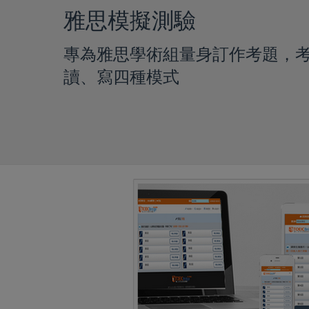
雅思模擬測驗
專為雅思學術組量身訂作考題，考
讀、寫四種模式